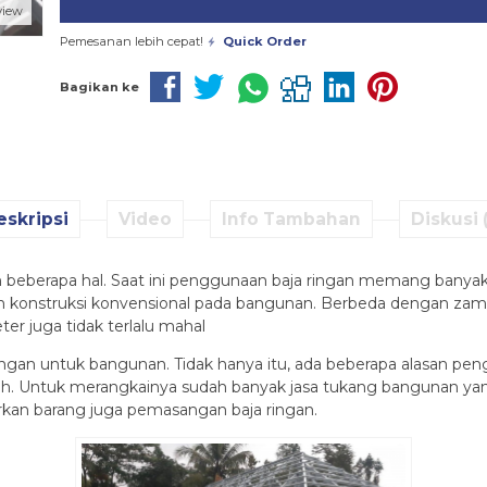
view
Pemesanan lebih cepat!
Quick Order
Bagikan ke
eskripsi
Video
Info Tambahan
Diskusi 
 beberapa hal. Saat ini penggunaan baja ringan memang banyak
bahan konstruksi konvensional pada bangunan. Berbeda dengan
ter juga tidak terlalu mahal
ngan untuk bangunan. Tidak hanya itu, ada beberapa alasan peng
. Untuk merangkainya sudah banyak jasa tukang bangunan yang 
rkan barang juga pemasangan baja ringan.