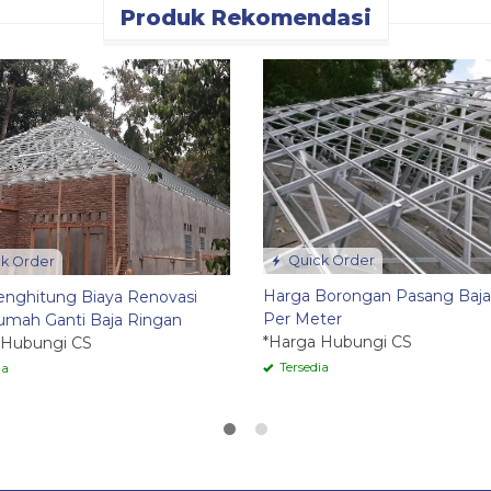
Produk Rekomendasi
Quick Order
k Order
Harga Borongan Pasang Baja
enghitung Biaya Renovasi
Per Meter
umah Ganti Baja Ringan
*Harga Hubungi CS
 Hubungi CS
Tersedia
ia