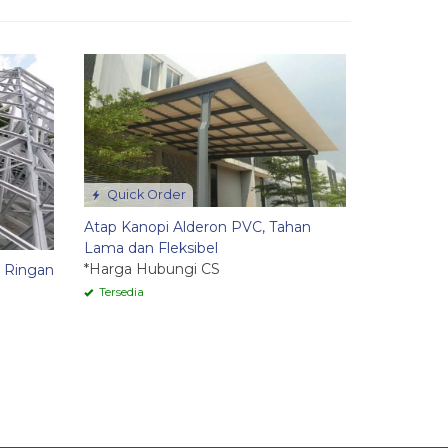
Quick 
✚
Jasa Pasan
Tepat unt
dan Taha
Rp 135.0
Tersedia
Quick Order
Atap Kanopi Alderon PVC, Tahan
Lama dan Fleksibel
*Harga Hubungi CS
 Ringan
Tersedia