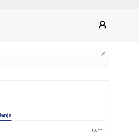
lanja
item