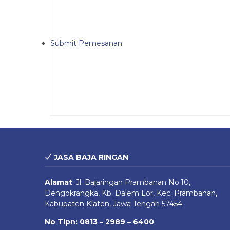
Submit Pemesanan
JASA BAJA RINGAN
Alamat
:
Jl. Bajaringan Prambanan No.10,
Dengokrangka, Kb. Dalem Lor, Kec. Prambanan,
Kabupaten Klaten, Jawa Tengah 57454
No Tlpn: 0813 – 2989 – 6400