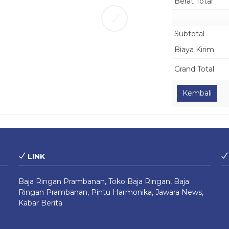
Berat Total
Subtotal
Biaya Kirim
Grand Total
LINK
Baja Ringan Prambanan
,
Toko Baja Ringan
,
Baja
Ringan Prambanan
,
Pintu Harmonika
,
Jawara News
,
Kabar Berita