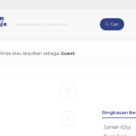
an
ja
Cari
nda atau lanjutkan sebagai
Guest
.
Ringkasan Be
Jumlah (Qty)